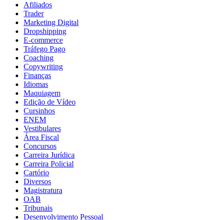
Afiliados
Trader
Marketing Digital
Dropshipping
E-commerce
Tráfego Pago
Coaching
Copywriting
Finanças
Idiomas
Maquiagem
Edição de Vídeo
Cursinhos
ENEM
Vestibulares
Área Fiscal
Concursos
Carreira Jurídica
Carreira Policial
Cartório
Diversos
Magistratura
OAB
Tribunais
Desenvolvimento Pessoal