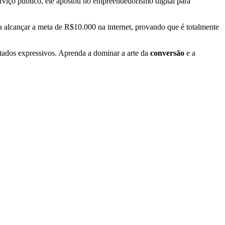
viço público, ele apostou no empreendedorismo digital para
a alcançar a meta de R$10.000 na internet, provando que é totalmente
ltados expressivos. Aprenda a dominar a arte da
conversão
e a