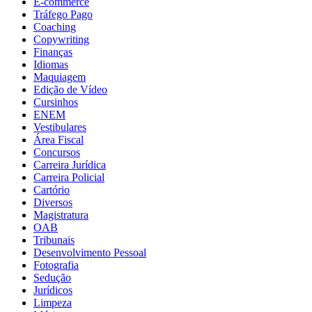
E-commerce
Tráfego Pago
Coaching
Copywriting
Finanças
Idiomas
Maquiagem
Edição de Vídeo
Cursinhos
ENEM
Vestibulares
Área Fiscal
Concursos
Carreira Jurídica
Carreira Policial
Cartório
Diversos
Magistratura
OAB
Tribunais
Desenvolvimento Pessoal
Fotografia
Sedução
Jurídicos
Limpeza