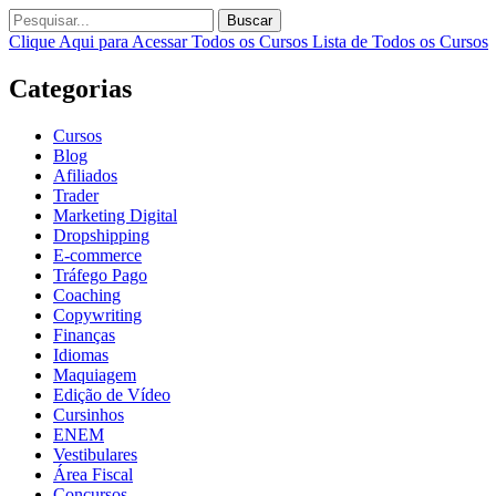
Buscar
Clique Aqui para Acessar Todos os Cursos
Lista de Todos os Cursos
Categorias
Cursos
Blog
Afiliados
Trader
Marketing Digital
Dropshipping
E-commerce
Tráfego Pago
Coaching
Copywriting
Finanças
Idiomas
Maquiagem
Edição de Vídeo
Cursinhos
ENEM
Vestibulares
Área Fiscal
Concursos