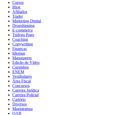
Cursos
Blog
Afiliados
Trader
Marketing Digital
Dropshipping
E-commerce
Tráfego Pago
Coaching
Copywriting
Finanças
Idiomas
Maquiagem
Edição de Vídeo
Cursinhos
ENEM
Vestibulares
Área Fiscal
Concursos
Carreira Jurídica
Carreira Policial
Cartório
Diversos
Magistratura
OAB