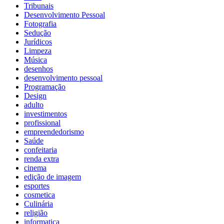
Tribunais
Desenvolvimento Pessoal
Fotografia
Sedução
Jurídicos
Limpeza
Música
desenhos
desenvolvimento pessoal
Programação
Design
adulto
investimentos
profissional
empreendedorismo
Saúde
confeitaria
renda extra
cinema
edição de imagem
esportes
cosmetica
Culinária
religião
informatica