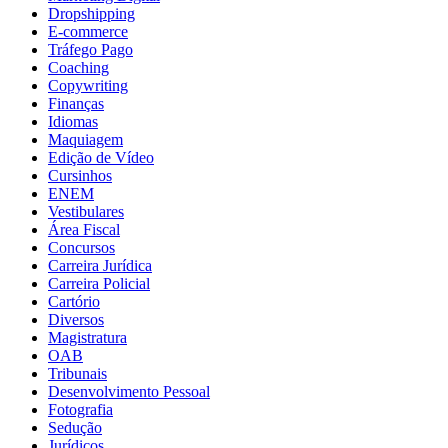
Dropshipping
E-commerce
Tráfego Pago
Coaching
Copywriting
Finanças
Idiomas
Maquiagem
Edição de Vídeo
Cursinhos
ENEM
Vestibulares
Área Fiscal
Concursos
Carreira Jurídica
Carreira Policial
Cartório
Diversos
Magistratura
OAB
Tribunais
Desenvolvimento Pessoal
Fotografia
Sedução
Jurídicos