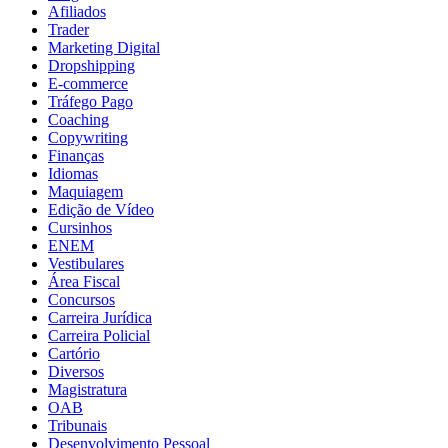
Afiliados
Trader
Marketing Digital
Dropshipping
E-commerce
Tráfego Pago
Coaching
Copywriting
Finanças
Idiomas
Maquiagem
Edição de Vídeo
Cursinhos
ENEM
Vestibulares
Área Fiscal
Concursos
Carreira Jurídica
Carreira Policial
Cartório
Diversos
Magistratura
OAB
Tribunais
Desenvolvimento Pessoal