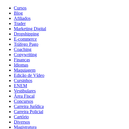
Cursos
Blog
Afiliados
Trader
Marketing Digital
Dropshipping
E-commerce
Tráfego Pago
Coaching
Copywriting
Finanças
Idiomas
Maquiagem
Edição de Vídeo
Cursinhos
ENEM
Vestibulares
Área Fiscal
Concursos
Carreira Jurídica
Carreira Policial
Cartório
Diversos
Magistratura