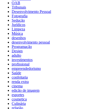
OAB
Tribunais
Desenvolvimento Pessoal
Fotografia
Sedução
Jurídicos
Limpeza
Música
desenhos
desenvolvimento pessoal
Programação
Design
adulto
investimentos
profissional
empreendedorismo
Saúde
confeitaria
renda extra
cinema
edição de imagem
esportes
cosmetica
Culinária
religião