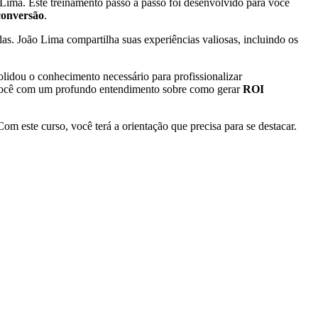
 Lima. Este treinamento passo a passo foi desenvolvido para você
conversão
.
s. João Lima compartilha suas experiências valiosas, incluindo os
olidou o conhecimento necessário para profissionalizar
ar você com um profundo entendimento sobre como gerar
ROI
m este curso, você terá a orientação que precisa para se destacar.