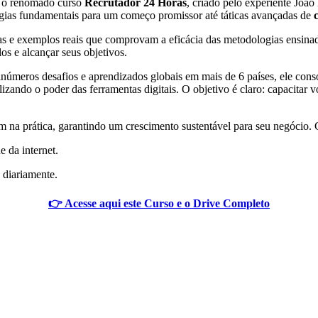
m o renomado curso
Recrutador 24 Horas
, criado pelo experiente João
tégias fundamentais para um começo promissor até táticas avançadas de
s e exemplos reais que comprovam a eficácia das metodologias ensinada
los e alcançar seus objetivos.
inúmeros desafios e aprendizados globais em mais de 6 países, ele cons
izando o poder das ferramentas digitais. O objetivo é claro: capacit
 na prática, garantindo um crescimento sustentável para seu negócio. Co
e da internet.
 diariamente.
👉 Acesse aqui este Curso e o Drive Completo