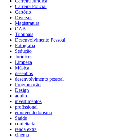
Carreira Jurídica
Carreira Policial
Cartório
Diversos
Magistratura
OAB
Tribunais
Desenvolvimento Pessoal
Fotografia
Sedução
Jurídicos
Limpeza
Música
desenhos
desenvolvimento pessoal
Programação
Design
adulto
investimentos
profissional
empreendedorismo
Saúde
confeitaria
renda extra
cinema