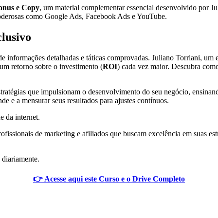
onus e Copy
, um material complementar essencial desenvolvido por Jul
s poderosas como Google Ads, Facebook Ads e YouTube.
lusivo
de informações detalhadas e táticas comprovadas. Juliano Torriani, um e
 um retorno sobre o investimento (
ROI
) cada vez maior. Descubra como a
estratégias que impulsionam o desenvolvimento do seu negócio, ensinan
de e a mensurar seus resultados para ajustes contínuos.
e da internet.
ofissionais de marketing e afiliados que buscam excelência em suas estr
 diariamente.
👉 Acesse aqui este Curso e o Drive Completo