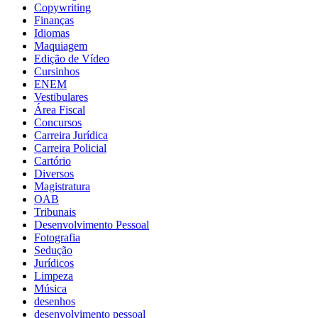
Copywriting
Finanças
Idiomas
Maquiagem
Edição de Vídeo
Cursinhos
ENEM
Vestibulares
Área Fiscal
Concursos
Carreira Jurídica
Carreira Policial
Cartório
Diversos
Magistratura
OAB
Tribunais
Desenvolvimento Pessoal
Fotografia
Sedução
Jurídicos
Limpeza
Música
desenhos
desenvolvimento pessoal