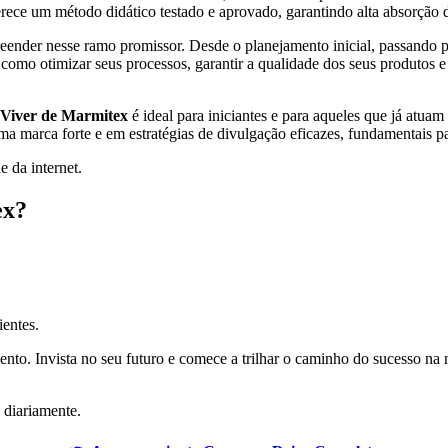
erece um método didático testado e aprovado, garantindo alta absorção 
ender nesse ramo promissor. Desde o planejamento inicial, passando pel
omo otimizar seus processos, garantir a qualidade dos seus produtos e f
Viver de Marmitex
é ideal para iniciantes e para aqueles que já at
ma marca forte e em estratégias de divulgação eficazes, fundamentais
e da internet.
ex?
ientes.
to. Invista no seu futuro e comece a trilhar o caminho do sucesso na 
 diariamente.