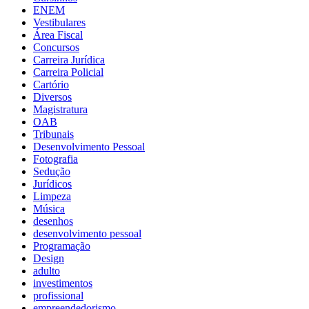
ENEM
Vestibulares
Área Fiscal
Concursos
Carreira Jurídica
Carreira Policial
Cartório
Diversos
Magistratura
OAB
Tribunais
Desenvolvimento Pessoal
Fotografia
Sedução
Jurídicos
Limpeza
Música
desenhos
desenvolvimento pessoal
Programação
Design
adulto
investimentos
profissional
empreendedorismo