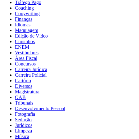
Tráfego Pago
Coaching
Copywriting
Finanças
Idiomas
Maquiagem
Edição de Vídeo
Cursinhos
ENEM
Vestibulares
Área Fiscal
Concursos
Carreira Jurídica
Carreira Policial
Cartório
Diversos
Magistratura
OAB
Tribunais
Desenvolvimento Pessoal
Fotografia
Sedução
Jurídicos
Limpeza
Música