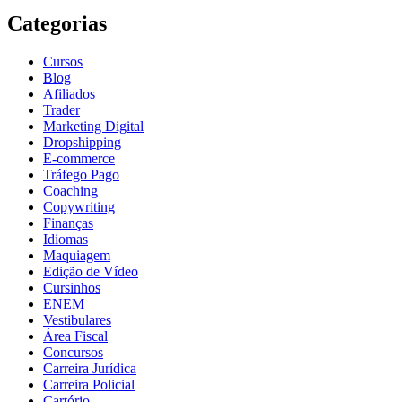
Categorias
Cursos
Blog
Afiliados
Trader
Marketing Digital
Dropshipping
E-commerce
Tráfego Pago
Coaching
Copywriting
Finanças
Idiomas
Maquiagem
Edição de Vídeo
Cursinhos
ENEM
Vestibulares
Área Fiscal
Concursos
Carreira Jurídica
Carreira Policial
Cartório