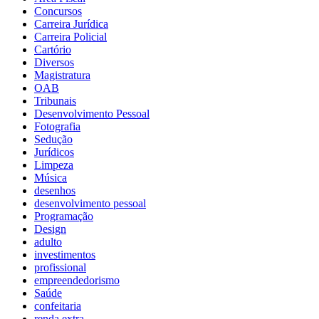
Concursos
Carreira Jurídica
Carreira Policial
Cartório
Diversos
Magistratura
OAB
Tribunais
Desenvolvimento Pessoal
Fotografia
Sedução
Jurídicos
Limpeza
Música
desenhos
desenvolvimento pessoal
Programação
Design
adulto
investimentos
profissional
empreendedorismo
Saúde
confeitaria
renda extra