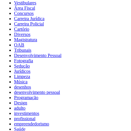
Vestibulares
Área Fiscal
Concursos
Carreira Jurídica
Carreira Policial
Cartório
Diversos
Magistratura
OAB
Tribunais
Desenvolvimento Pessoal
Fotografia
Sedução
Jurídicos
Limpeza
Música
desenhos
desenvolvimento pessoal
Programação
Design
adulto
investimentos
profissional
empreendedorismo
Saúde