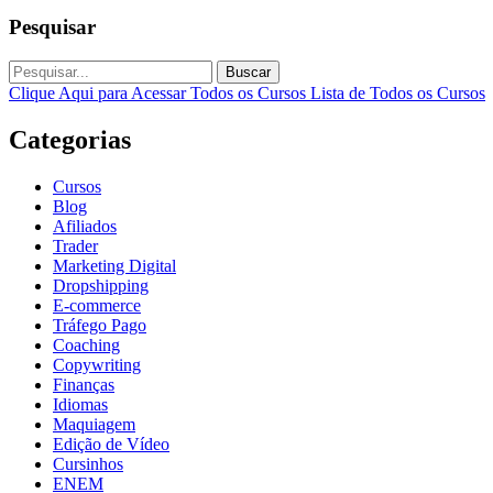
Pesquisar
Buscar
Clique Aqui para Acessar Todos os Cursos
Lista de Todos os Cursos
Categorias
Cursos
Blog
Afiliados
Trader
Marketing Digital
Dropshipping
E-commerce
Tráfego Pago
Coaching
Copywriting
Finanças
Idiomas
Maquiagem
Edição de Vídeo
Cursinhos
ENEM