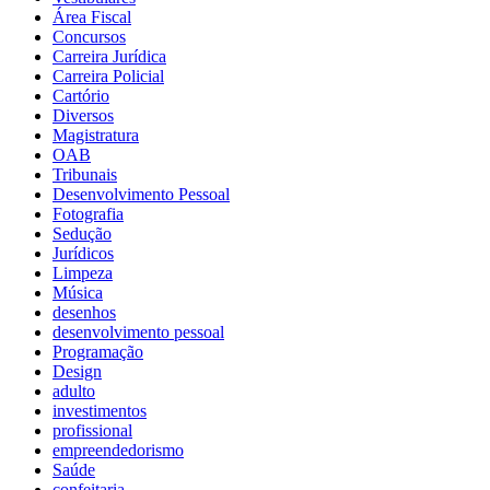
Área Fiscal
Concursos
Carreira Jurídica
Carreira Policial
Cartório
Diversos
Magistratura
OAB
Tribunais
Desenvolvimento Pessoal
Fotografia
Sedução
Jurídicos
Limpeza
Música
desenhos
desenvolvimento pessoal
Programação
Design
adulto
investimentos
profissional
empreendedorismo
Saúde
confeitaria