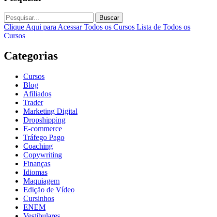
Buscar
Clique Aqui para Acessar Todos os Cursos
Lista de Todos os
Cursos
Categorias
Cursos
Blog
Afiliados
Trader
Marketing Digital
Dropshipping
E-commerce
Tráfego Pago
Coaching
Copywriting
Finanças
Idiomas
Maquiagem
Edição de Vídeo
Cursinhos
ENEM
Vestibulares