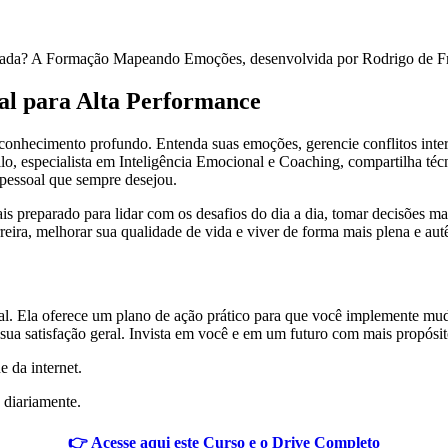
librada? A Formação Mapeando Emoções, desenvolvida por Rodrigo de Fr
al para Alta Performance
conhecimento profundo. Entenda suas emoções, gerencie conflitos inter
llo, especialista em Inteligência Emocional e Coaching, compartilha té
e pessoal que sempre desejou.
preparado para lidar com os desafios do dia a dia, tomar decisões mais
rreira, melhorar sua qualidade de vida e viver de forma mais plena e autê
 Ela oferece um plano de ação prático para que você implemente mud
 sua satisfação geral. Invista em você e em um futuro com mais propósi
e da internet.
 diariamente.
👉 Acesse aqui este Curso e o Drive Completo