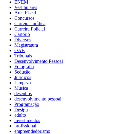
ENEM
Vestibulares
Área Fiscal
Concursos
Carreira Jurídica
Carreira Policial
Cartório
Diversos
Magistratura
OAB
Tribunais
Desenvolvimento Pessoal
Fotografia
Sedução
Jurídicos
Limpeza
Música
desenhos
desenvolvimento pessoal
Programação
Design
adulto
investimentos
profissional
empreendedorismo