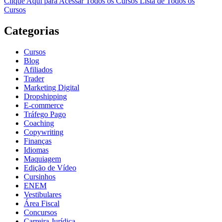
Clique Aqui para Acessar Todos os Cursos
Lista de Todos os
Cursos
Categorias
Cursos
Blog
Afiliados
Trader
Marketing Digital
Dropshipping
E-commerce
Tráfego Pago
Coaching
Copywriting
Finanças
Idiomas
Maquiagem
Edição de Vídeo
Cursinhos
ENEM
Vestibulares
Área Fiscal
Concursos
Carreira Jurídica