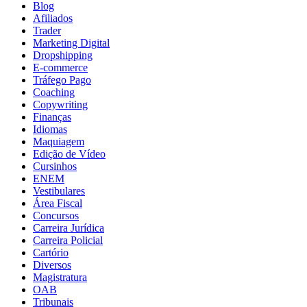
Blog
Afiliados
Trader
Marketing Digital
Dropshipping
E-commerce
Tráfego Pago
Coaching
Copywriting
Finanças
Idiomas
Maquiagem
Edição de Vídeo
Cursinhos
ENEM
Vestibulares
Área Fiscal
Concursos
Carreira Jurídica
Carreira Policial
Cartório
Diversos
Magistratura
OAB
Tribunais