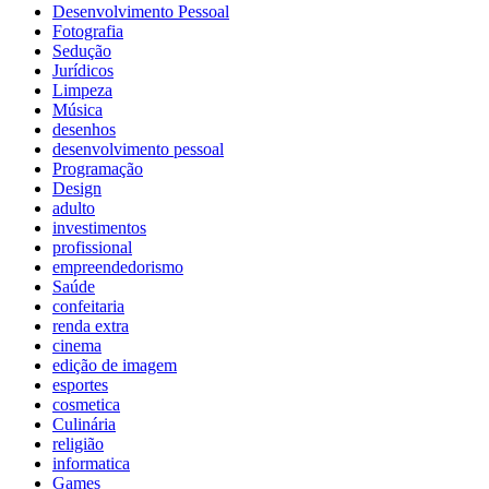
Desenvolvimento Pessoal
Fotografia
Sedução
Jurídicos
Limpeza
Música
desenhos
desenvolvimento pessoal
Programação
Design
adulto
investimentos
profissional
empreendedorismo
Saúde
confeitaria
renda extra
cinema
edição de imagem
esportes
cosmetica
Culinária
religião
informatica
Games