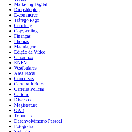
Marketing Digital
Dropshipping
E-commerce
Tráfego Pago
Coaching
Copywriting
Finanças
Idiomas
Maquiagem
Edição de Vídeo
Cursinhos
ENEM
Vestibulares
Área Fiscal
Concursos
Carreira Jurídica
Carreira Policial
Cartório
Diversos
Magistratura
OAB
Tribunais
Desenvolvimento Pessoal
Fotografia
Sedução