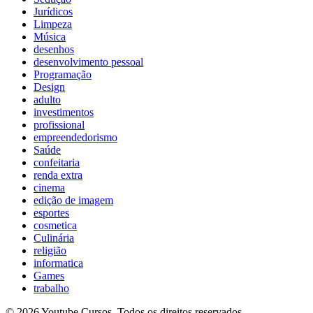
Jurídicos
Limpeza
Música
desenhos
desenvolvimento pessoal
Programação
Design
adulto
investimentos
profissional
empreendedorismo
Saúde
confeitaria
renda extra
cinema
edição de imagem
esportes
cosmetica
Culinária
religião
informatica
Games
trabalho
© 2026 Youtube Cursos. Todos os direitos reservados.