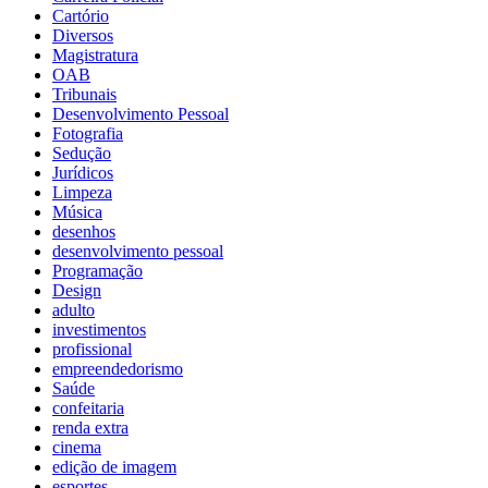
Cartório
Diversos
Magistratura
OAB
Tribunais
Desenvolvimento Pessoal
Fotografia
Sedução
Jurídicos
Limpeza
Música
desenhos
desenvolvimento pessoal
Programação
Design
adulto
investimentos
profissional
empreendedorismo
Saúde
confeitaria
renda extra
cinema
edição de imagem
esportes