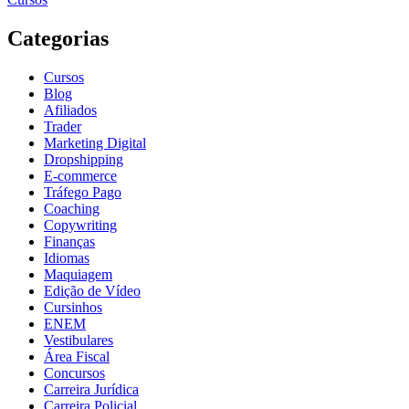
Categorias
Cursos
Blog
Afiliados
Trader
Marketing Digital
Dropshipping
E-commerce
Tráfego Pago
Coaching
Copywriting
Finanças
Idiomas
Maquiagem
Edição de Vídeo
Cursinhos
ENEM
Vestibulares
Área Fiscal
Concursos
Carreira Jurídica
Carreira Policial