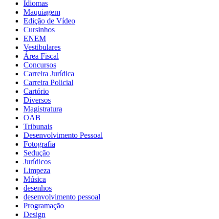
Idiomas
Maquiagem
Edição de Vídeo
Cursinhos
ENEM
Vestibulares
Área Fiscal
Concursos
Carreira Jurídica
Carreira Policial
Cartório
Diversos
Magistratura
OAB
Tribunais
Desenvolvimento Pessoal
Fotografia
Sedução
Jurídicos
Limpeza
Música
desenhos
desenvolvimento pessoal
Programação
Design