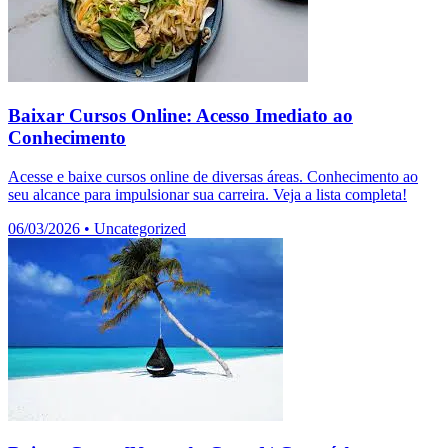
Baixar Cursos Online: Acesso Imediato ao
Conhecimento
Acesse e baixe cursos online de diversas áreas. Conhecimento ao
seu alcance para impulsionar sua carreira. Veja a lista completa!
06/03/2026
•
Uncategorized