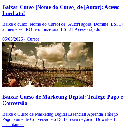
Baixar Curso [Nome do Curso] de [Autor]: Acesso
Imediato!
Baixe o curso [Nome do Curso] de [Autor] agora! Domine [LSI 1],
aumente seu ROI e otimize sua [LSI 2]. Acesso rápido!
06/03/2026
•
Cursos
Baixar Curso de Marketing Digital: Tráfego Pago e
Conversão
Baixe o Curso de Marketing Digital Essencial! Aprenda Tráfego
Pago, aumente Conversão e o ROI do seu negócio. Download
instantâneo.