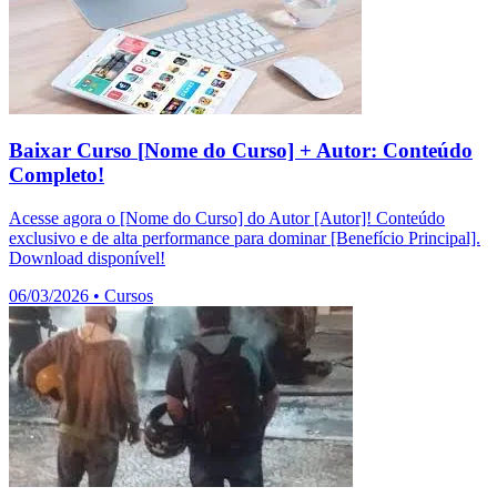
Baixar Curso [Nome do Curso] + Autor: Conteúdo
Completo!
Acesse agora o [Nome do Curso] do Autor [Autor]! Conteúdo
exclusivo e de alta performance para dominar [Benefício Principal].
Download disponível!
06/03/2026
•
Cursos