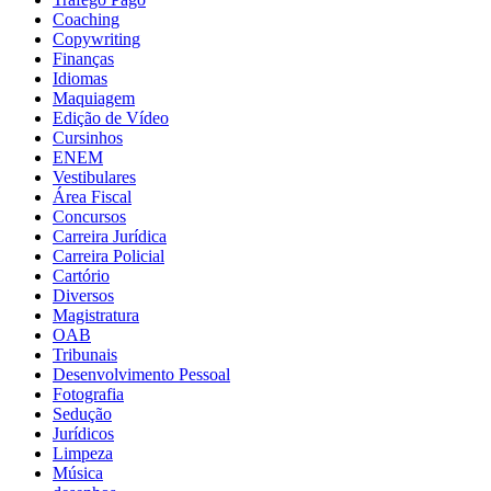
Coaching
Copywriting
Finanças
Idiomas
Maquiagem
Edição de Vídeo
Cursinhos
ENEM
Vestibulares
Área Fiscal
Concursos
Carreira Jurídica
Carreira Policial
Cartório
Diversos
Magistratura
OAB
Tribunais
Desenvolvimento Pessoal
Fotografia
Sedução
Jurídicos
Limpeza
Música