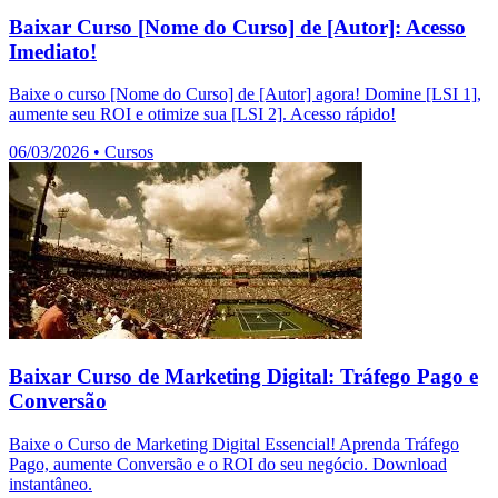
Baixar Curso [Nome do Curso] de [Autor]: Acesso
Imediato!
Baixe o curso [Nome do Curso] de [Autor] agora! Domine [LSI 1],
aumente seu ROI e otimize sua [LSI 2]. Acesso rápido!
06/03/2026
•
Cursos
Baixar Curso de Marketing Digital: Tráfego Pago e
Conversão
Baixe o Curso de Marketing Digital Essencial! Aprenda Tráfego
Pago, aumente Conversão e o ROI do seu negócio. Download
instantâneo.