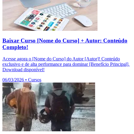
Baixar Curso [Nome do Curso] + Autor: Conteúdo
Completo!
Acesse agora o [Nome do Curso] do Autor [Autor]! Conteúdo
exclusivo e de alta performance para dominar [Benefício Principal].
Download disponível!
06/03/2026
•
Cursos