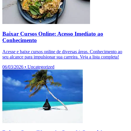
Baixar Cursos Online: Acesso Imediato ao
Conhecimento
Acesse e baixe cursos online de diversas áreas. Conhecimento ao
seu alcance para impulsionar sua carreira. Veja a lista completa!
06/03/2026
•
Uncategorized