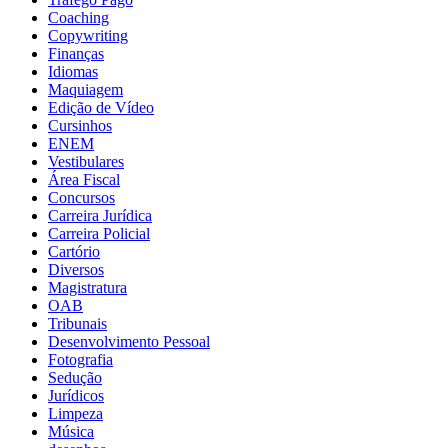
Coaching
Copywriting
Finanças
Idiomas
Maquiagem
Edição de Vídeo
Cursinhos
ENEM
Vestibulares
Área Fiscal
Concursos
Carreira Jurídica
Carreira Policial
Cartório
Diversos
Magistratura
OAB
Tribunais
Desenvolvimento Pessoal
Fotografia
Sedução
Jurídicos
Limpeza
Música