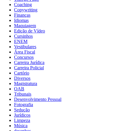
Coaching
Copywriting
Finanças
Idiomas
Maquiagem
Edição de Vídeo
Cursinhos
ENEM
Vestibulares
Área Fiscal
Concursos
Carreira Jurídica
Carreira Policial
Cartório
Diversos
Magistratura
OAB
Tribunais
Desenvolvimento Pessoal
Fotografia
Sedução
Jurídicos
Limpeza
Música
desenhos