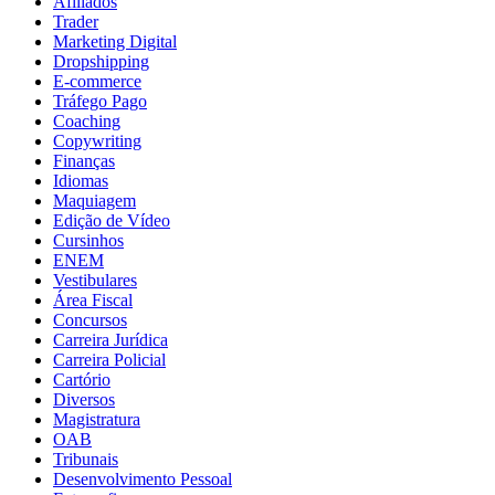
Afiliados
Trader
Marketing Digital
Dropshipping
E-commerce
Tráfego Pago
Coaching
Copywriting
Finanças
Idiomas
Maquiagem
Edição de Vídeo
Cursinhos
ENEM
Vestibulares
Área Fiscal
Concursos
Carreira Jurídica
Carreira Policial
Cartório
Diversos
Magistratura
OAB
Tribunais
Desenvolvimento Pessoal