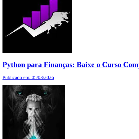
Python para Finanças: Baixe o Curso Com
Publicado em: 05/03/2026