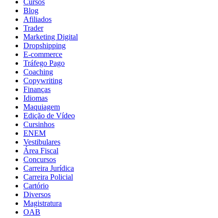
Cursos
Blog
Afiliados
Trader
Marketing Digital
Dropshipping
E-commerce
Tráfego Pago
Coaching
Copywriting
Finanças
Idiomas
Maquiagem
Edição de Vídeo
Cursinhos
ENEM
Vestibulares
Área Fiscal
Concursos
Carreira Jurídica
Carreira Policial
Cartório
Diversos
Magistratura
OAB