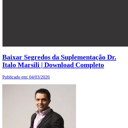
Baixar Segredos da Suplementação Dr.
Italo Marsili | Download Completo
Publicado em: 04/03/2026