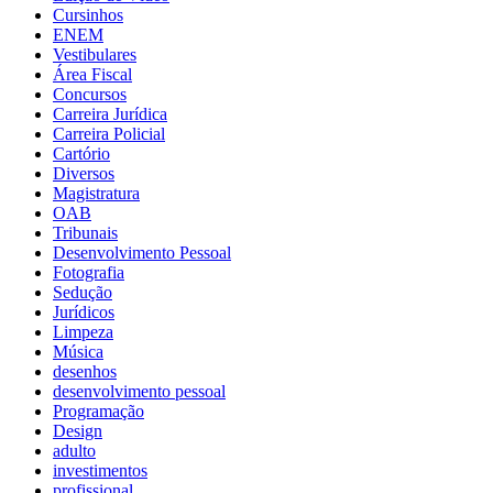
Cursinhos
ENEM
Vestibulares
Área Fiscal
Concursos
Carreira Jurídica
Carreira Policial
Cartório
Diversos
Magistratura
OAB
Tribunais
Desenvolvimento Pessoal
Fotografia
Sedução
Jurídicos
Limpeza
Música
desenhos
desenvolvimento pessoal
Programação
Design
adulto
investimentos
profissional