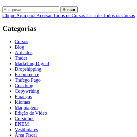
Buscar
Clique Aqui para Acessar Todos os Cursos
Lista de Todos os Cursos
Categorias
Cursos
Blog
Afiliados
Trader
Marketing Digital
Dropshipping
E-commerce
Tráfego Pago
Coaching
Copywriting
Finanças
Idiomas
Maquiagem
Edição de Vídeo
Cursinhos
ENEM
Vestibulares
Área Fiscal