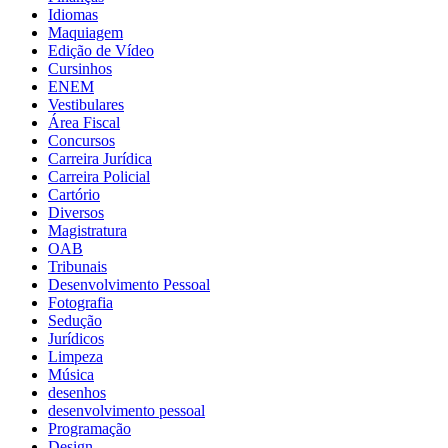
Idiomas
Maquiagem
Edição de Vídeo
Cursinhos
ENEM
Vestibulares
Área Fiscal
Concursos
Carreira Jurídica
Carreira Policial
Cartório
Diversos
Magistratura
OAB
Tribunais
Desenvolvimento Pessoal
Fotografia
Sedução
Jurídicos
Limpeza
Música
desenhos
desenvolvimento pessoal
Programação
Design