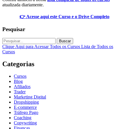
atualizada diariamente.
👉 Acesse aqui este Curso e o Drive Completo
Pesquisar
Buscar
Clique Aqui para Acessar Todos os Cursos
Lista de Todos os
Cursos
Categorias
Cursos
Blog
Afiliados
Trader
Marketing Digital
Dropshipping
E-commerce
Tráfego Pago
Coaching
Copywriting
Finanças