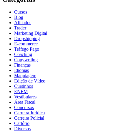
Cursos
Blog
Afiliados
Trader
Marketing Digital
Dropshipping
E-commerce
Tráfego Pago
Coaching
Copywriting
Finanças
Idiomas
Maquiagem
Edição de Vídeo
Cursinhos
ENEM
Vestibulares
Área Fiscal
Concursos
Carreira Jurídica
Carreira Policial
Cartório
Diversos