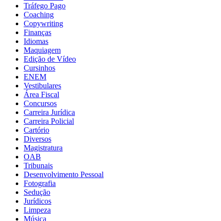
Tráfego Pago
Coaching
Copywriting
Finanças
Idiomas
Maquiagem
Edição de Vídeo
Cursinhos
ENEM
Vestibulares
Área Fiscal
Concursos
Carreira Jurídica
Carreira Policial
Cartório
Diversos
Magistratura
OAB
Tribunais
Desenvolvimento Pessoal
Fotografia
Sedução
Jurídicos
Limpeza
Música