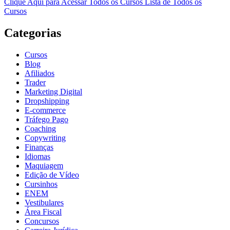
Clique Aqui para Acessar Todos os Cursos
Lista de Todos os
Cursos
Categorias
Cursos
Blog
Afiliados
Trader
Marketing Digital
Dropshipping
E-commerce
Tráfego Pago
Coaching
Copywriting
Finanças
Idiomas
Maquiagem
Edição de Vídeo
Cursinhos
ENEM
Vestibulares
Área Fiscal
Concursos