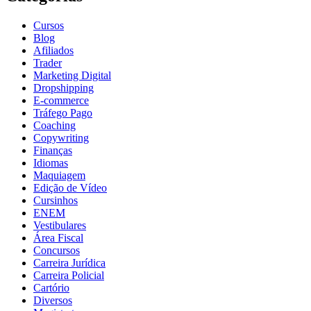
Cursos
Blog
Afiliados
Trader
Marketing Digital
Dropshipping
E-commerce
Tráfego Pago
Coaching
Copywriting
Finanças
Idiomas
Maquiagem
Edição de Vídeo
Cursinhos
ENEM
Vestibulares
Área Fiscal
Concursos
Carreira Jurídica
Carreira Policial
Cartório
Diversos