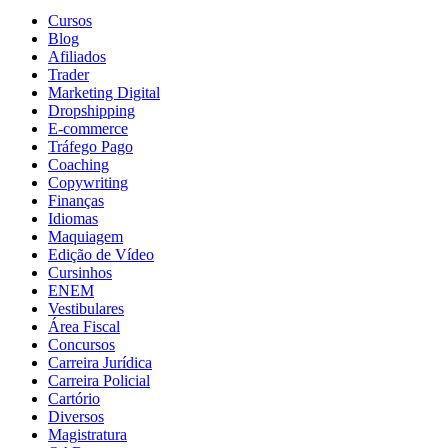
Cursos
Blog
Afiliados
Trader
Marketing Digital
Dropshipping
E-commerce
Tráfego Pago
Coaching
Copywriting
Finanças
Idiomas
Maquiagem
Edição de Vídeo
Cursinhos
ENEM
Vestibulares
Área Fiscal
Concursos
Carreira Jurídica
Carreira Policial
Cartório
Diversos
Magistratura