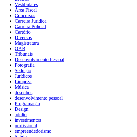
Vestibulares
Área Fiscal
Concursos
Carreira Jurídica
Carreira Policial
Cartório
Diversos
Magistratura
OAB
Tribunais
Desenvolvimento Pessoal
Fotografia
Sedução
Jurídicos
Limpeza
Música
desenhos
desenvolvimento pessoal
Programação
Design
adulto
investimentos
profissional
empreendedorismo
Saúde