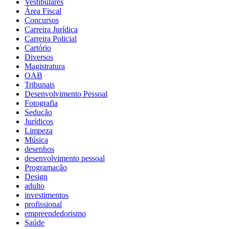
Vestibulares
Área Fiscal
Concursos
Carreira Jurídica
Carreira Policial
Cartório
Diversos
Magistratura
OAB
Tribunais
Desenvolvimento Pessoal
Fotografia
Sedução
Jurídicos
Limpeza
Música
desenhos
desenvolvimento pessoal
Programação
Design
adulto
investimentos
profissional
empreendedorismo
Saúde