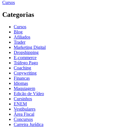
Cursos
Categorias
Cursos
Blog
Afiliados
Trader
Marketing Digital
Dropshipping
E-commerce
Tráfego Pago
Coaching
Copywriting
Finanças
Idiomas
Maquiagem
Edição de Vídeo
Cursinhos
ENEM
Vestibulares
Área Fiscal
Concursos
Carreira Jurídica