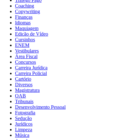
Tráfego Pago
Coaching
Copywriting
Finanças
Idiomas
Maquiagem
Edição de Vídeo
Cursinhos
ENEM
Vestibulares
Área Fiscal
Concursos
Carreira Jurídica
Carreira Policial
Cartório
Diversos
Magistratura
OAB
Tribunais
Desenvolvimento Pessoal
Fotografia
Sedução
Jurídicos
Limpeza
Música