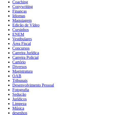
Coaching
Copywriting
Finanças
Idiomas
Maquiagem
Edição de Vídeo
Cursinhos
ENEM
Vestibulares
Área Fiscal
Concursos
Carreira Jurídica
Carreira Policial
Cartório
Diversos
Magistratura
OAB
Tribunais
Desenvolvimento Pessoal
Fotografia
Sedução
Jurídicos
Limpeza
Música
desenhos