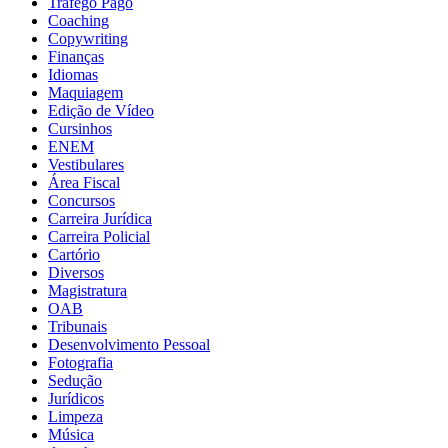
Tráfego Pago
Coaching
Copywriting
Finanças
Idiomas
Maquiagem
Edição de Vídeo
Cursinhos
ENEM
Vestibulares
Área Fiscal
Concursos
Carreira Jurídica
Carreira Policial
Cartório
Diversos
Magistratura
OAB
Tribunais
Desenvolvimento Pessoal
Fotografia
Sedução
Jurídicos
Limpeza
Música