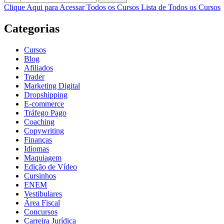
Clique Aqui para Acessar Todos os Cursos
Lista de Todos os Cursos
Categorias
Cursos
Blog
Afiliados
Trader
Marketing Digital
Dropshipping
E-commerce
Tráfego Pago
Coaching
Copywriting
Finanças
Idiomas
Maquiagem
Edição de Vídeo
Cursinhos
ENEM
Vestibulares
Área Fiscal
Concursos
Carreira Jurídica