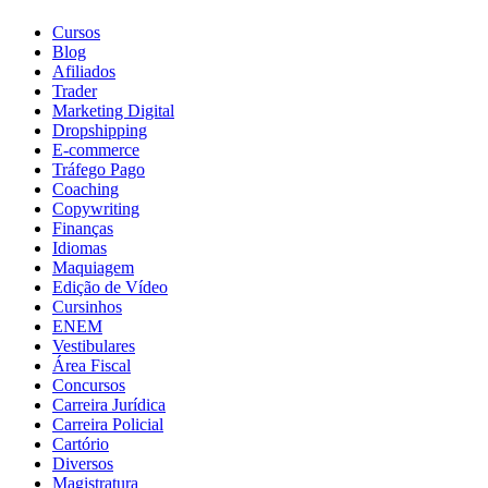
Cursos
Blog
Afiliados
Trader
Marketing Digital
Dropshipping
E-commerce
Tráfego Pago
Coaching
Copywriting
Finanças
Idiomas
Maquiagem
Edição de Vídeo
Cursinhos
ENEM
Vestibulares
Área Fiscal
Concursos
Carreira Jurídica
Carreira Policial
Cartório
Diversos
Magistratura