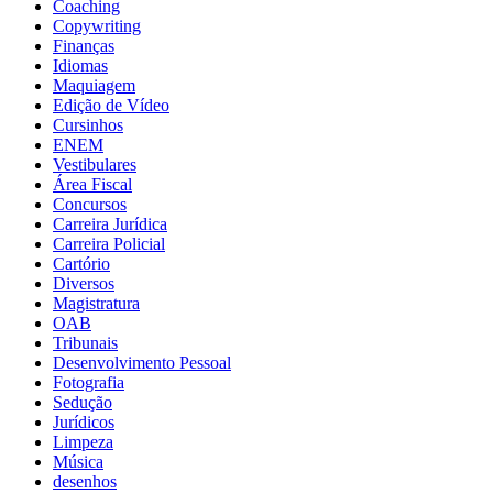
Coaching
Copywriting
Finanças
Idiomas
Maquiagem
Edição de Vídeo
Cursinhos
ENEM
Vestibulares
Área Fiscal
Concursos
Carreira Jurídica
Carreira Policial
Cartório
Diversos
Magistratura
OAB
Tribunais
Desenvolvimento Pessoal
Fotografia
Sedução
Jurídicos
Limpeza
Música
desenhos