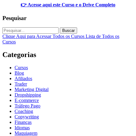
👉 Acesse aqui este Curso e o Drive Completo
Pesquisar
Buscar
Clique Aqui para Acessar Todos os Cursos
Lista de Todos os
Cursos
Categorias
Cursos
Blog
Afiliados
Trader
Marketing Digital
Dropshipping
E-commerce
Tráfego Pago
Coaching
Copywriting
Finanças
Idiomas
Maquiagem