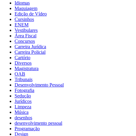
Idiomas
Maquiagem
Edição de Vídeo
Cursinhos
ENEM
Vestibulares
Área Fiscal
Concursos
Carreira Jurídica
Carreira Policial
Cartório
Diversos
Magistratura
OAB
Tribunais
Desenvolvimento Pessoal
Fotografia
Sedução
Jurídicos
Limpeza
Música
desenhos
desenvolvimento pessoal
Programação
Design