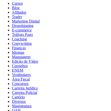
Cursos
Blog
Afiliados
Trader
Marketing Digital
Dropshipping
E-commerce
Tráfego Pago
Coaching
Copywriting
Finanças
Idiomas
Maquiagem
Edição de Vídeo
Cursinhos
ENEM
Vestibulares
Área Fiscal
Concursos
Carreira Jurídica
Carreira Policial
Cartório
Diversos
Magistratura
OAB