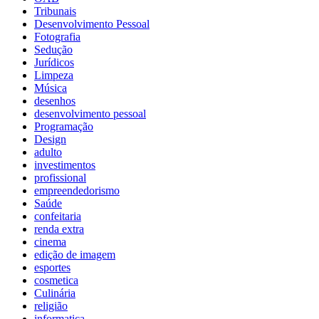
Tribunais
Desenvolvimento Pessoal
Fotografia
Sedução
Jurídicos
Limpeza
Música
desenhos
desenvolvimento pessoal
Programação
Design
adulto
investimentos
profissional
empreendedorismo
Saúde
confeitaria
renda extra
cinema
edição de imagem
esportes
cosmetica
Culinária
religião
informatica