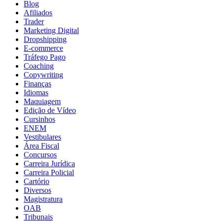
Blog
Afiliados
Trader
Marketing Digital
Dropshipping
E-commerce
Tráfego Pago
Coaching
Copywriting
Finanças
Idiomas
Maquiagem
Edição de Vídeo
Cursinhos
ENEM
Vestibulares
Área Fiscal
Concursos
Carreira Jurídica
Carreira Policial
Cartório
Diversos
Magistratura
OAB
Tribunais