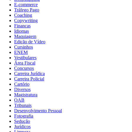
E-commerce
Tráfego Pago
Coaching
Copywriting
Finanças
Idiomas
Maquiagem
Edição de Vídeo
Cursinhos
ENEM
Vestibulares
Área Fiscal
Concursos
Carreira Jurídica
Carreira Policial
Cartório
Diversos
Magistratura
OAB
Tribunais
Desenvolvimento Pessoal
Fotografia
Sedução
Jurídicos
Limpeza